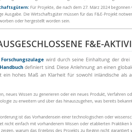
chaftsgütern:
Für Projekte, die nach dem 27. März 2024 begonnen 
ige Ausgabe. Die Wirtschaftsgüter müssen für das F&E-Projekt notwe
rben oder hergestellt worden sein.
 AUSGESCHLOSSENE F&E-AKTIV
e
Forschungszulage
wird durch seine Einhaltung der drei 
-Handbuch
definiert sind. Diese Anlehnung an einen globa
 ein hohes Maß an Klarheit für sowohl inländische als a
, neues Wissen zu generieren oder ein neues Produkt, Verfahren oder 
logie zu erweitern und über das hinauszugehen, was bereits bekannt i
rderung ist das Vorhandensein einer technologischen oder wissenschaf
 nicht einfach mit vorhandenem Wissen oder etablierten Praktiken 
 zeigen, warum das Ergebnis des Projekts zu Beginn nicht garantiert 