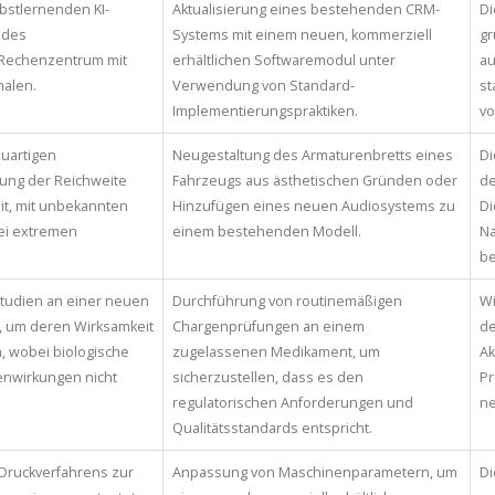
bstlernenden KI-
Aktualisierung eines bestehenden CRM-
Di
 des
Systems mit einem neuen, kommerziell
gr
 Rechenzentrum mit
erhältlichen Softwaremodul unter
au
alen.
Verwendung von Standard-
st
Implementierungspraktiken.
vo
euartigen
Neugestaltung des Armaturenbretts eines
Di
hung der Reichweite
Fahrzeugs aus ästhetischen Gründen oder
de
t, mit unbekannten
Hinzufügen eines neuen Audiosystems zu
Di
ei extremen
einem bestehenden Modell.
Na
be
Studien an einer neuen
Durchführung von routinemäßigen
Wi
, um deren Wirksamkeit
Chargenprüfungen an einem
de
, wobei biologische
zugelassenen Medikament, um
Ak
nwirkungen nicht
sicherzustellen, dass es den
Pr
regulatorischen Anforderungen und
n
Qualitätsstandards entspricht.
Druckverfahrens zur
Anpassung von Maschinenparametern, um
Di