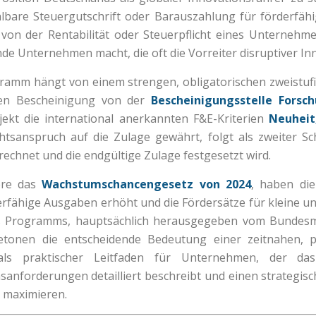
hlbare Steuergutschrift oder Barauszahlung für förderfä
von der Rentabilität oder Steuerpflicht eines Unternehmen
nde Unternehmen macht, die oft die Vorreiter disruptiver In
ramm hängt von einem strengen, obligatorischen zweistufig
chen Bescheinigung von der
Bescheinigungsstelle Forsc
rojekt die international anerkannten F&E-Kriterien
Neuheit
chtsanspruch auf die Zulage gewährt, folgt als zweiter Sch
echnet und die endgültige Zulage festgesetzt wird.
ere das
Wachstumschancengesetz von 2024
, haben di
derfähige Ausgaben erhöht und die Fördersätze für kleine
 Programms, hauptsächlich herausgegeben vom Bundesmi
betonen die entscheidende Bedeutung einer zeitnahen, 
als praktischer Leitfaden für Unternehmen, der das 
sanforderungen detailliert beschreibt und einen strategisc
u maximieren.