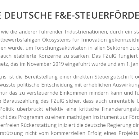
IE DEUTSCHE F&E-STEUERFÖR
ch wie die anderer führender Industrienationen, durch ein
tbewerbsfähigen Ökosystems für Innovation gekennzeichnet
ssen wurde, um Forschungsaktivitäten in allen Sektoren zu s
 auch etablierte Konzerne zu stärken. Das FZulG fungiert
z, das im November 2019 eingeführt wurde und am 1. Janua
 ist die Bereitstellung einer direkten Steuergutschrift od
bewusste politische Entscheidung mit erheblichen Auswirk
 nur das zu versteuernde Einkommen mindern kann und f
ie Barauszahlung des FZulG sicher, dass auch unrentable 
litik überbrückt effektiv eine kritische Finanzierungslü
t das Programm zu einem mächtigen Instrument zur Förde
erfreien Rückerstattung injiziert die deutsche Regierung di
Unterstützung nicht vom kommerziellen Erfolg eines Projek