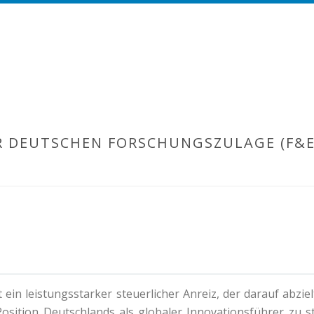
UR DEUTSCHEN FORSCHUNGSZULAGE (F&
t ein leistungsstarker steuerlicher Anreiz, der darauf abzi
Position Deutschlands als globaler Innovationsführer zu st