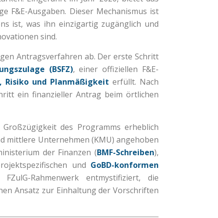
hige F&E-Ausgaben. Dieser Mechanismus ist
s ist, was ihn einzigartig zugänglich und
novationen sind.
en Antragsverfahren ab. Der erste Schritt
hungszulage (BSFZ)
, einer offiziellen F&E-
, Risiko und Planmäßigkeit
erfüllt. Nach
ritt ein finanzieller Antrag beim örtlichen
e Großzügigkeit des Programms erheblich
 und mittlere Unternehmen (KMU) angehoben
nisterium der Finanzen (
BMF-Schreiben
),
projektspezifischen und
GoBD-konformen
FZulG-Rahmenwerk entmystifiziert, die
hen Ansatz zur Einhaltung der Vorschriften