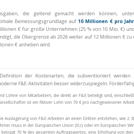
sgaben, die geltend gemacht werden können, unterli
ximale Bemessungsgrundlage auf
10 Millionen € pro Jah
Millionen € für große Unternehmen (25 % von 10 Mio. €) und
ndigt, die Obergrenze ab 2026 weiter auf 12 Millionen € zu
llionen € anheben wird.
Definition der Kostenarten, die subventioniert werde
derne F&E-Aktivitäten besser widerzuspiegeln. Förderfähi
d Löhne von Mitarbeitern, die direkt an F&E beteiligt sind, einschließ
esellschafter ist ein fiktiver Lohn von 70 € pro nachgewiesener Arbe
ie Auslagerung von F&E-Arbeiten an einen Dritten entstehen, wie z. B
ehmer muss in der Europäischen Union (EU) oder im Europäischen Wir
g beträgt 70 % des gesamten Auftragswertes, eine Erhöhung von den 