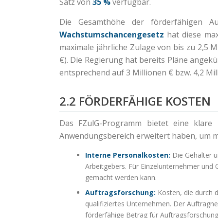
Satz von
35 %
verfügbar.
Die Gesamthöhe der förderfähigen Au
Wachstumschancengesetz
hat diese ma
maximale jährliche Zulage von bis zu 2,5 
€). Die Regierung hat bereits Pläne angekü
entsprechend auf 3 Millionen € bzw. 4,2 Mi
2.2 FÖRDERFÄHIGE KOSTEN
Das FZulG-Programm bietet eine klare 
Anwendungsbereich erweitert haben, um mo
Interne Personalkosten:
Die Gehälter un
Arbeitgebers. Für Einzelunternehmer und G
gemacht werden kann.
Auftragsforschung:
Kosten, die durch d
qualifiziertes Unternehmen. Der Auftragn
förderfähige Betrag für Auftragsforschun